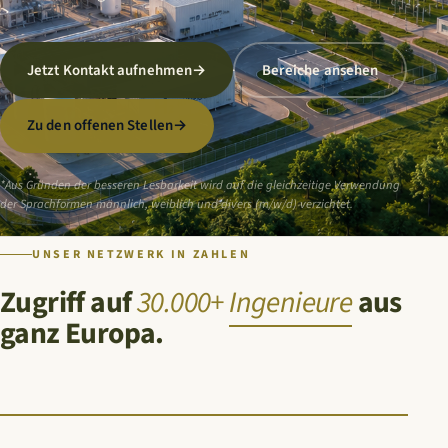
Jetzt Kontakt aufnehmen
→
Bereiche ansehen
Zu den offenen Stellen
→
*Aus Gründen der besseren Lesbarkeit wird auf die gleichzeitige Verwendung
der Sprachformen männlich, weiblich und divers (m/w/d) verzichtet.
UNSER NETZWERK IN ZAHLEN
Zugriff auf
30.000+
Ingenieure
aus
ganz Europa.