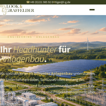
☎
+49 (0)221 985 92 0
✉
tiger@l-g.de
Start
/
Ingenieure
/
Anlagenbau
ENGINEERING · ANLAGENBAU
Ihr
Headhunter
für
Anlagenbau
.
Als spezialisierter
Headhunter Anlagenbau
unterstützen
wir Unternehmen dabei, Schlüsselrollen entlang des
gesamten Projekt- und Anlagenlebenszyklus erfolgreich zu
besetzen — von Engineering und Projektmanagement über
Bau und Inbetriebnahme bis hin zu Betrieb und
Instandhaltung.