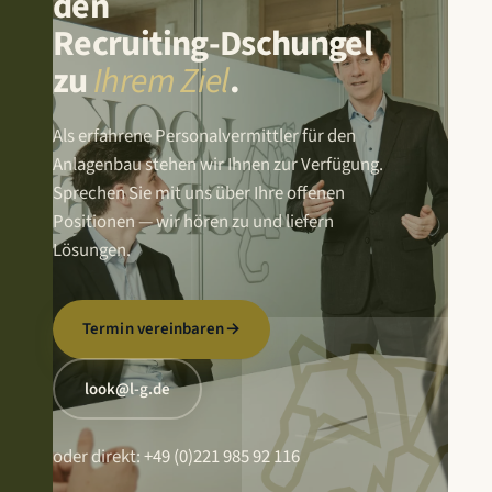
den
Recruiting-Dschungel
zu
Ihrem Ziel
.
Als erfahrene Personalvermittler für den
Anlagenbau stehen wir Ihnen zur Verfügung.
Sprechen Sie mit uns über Ihre offenen
Positionen — wir hören zu und liefern
Lösungen.
Termin vereinbaren
→
look@l-g.de
oder direkt:
+49 (0)221 985 92 116