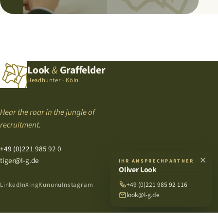
Look
&
Graffelder
Headhunter · Köln
Hear the roar in the jungle of
recruitment.
+49 (0)221 985 92 0
tiger@l-g.de
IHR ANSPRECHPARTNER
Oliver Look
+49 (0)221 985 92 116
LinkedIn
Xing
Kununu
Instagram
look@l-g.de
HEADHUNTING
SERVICES