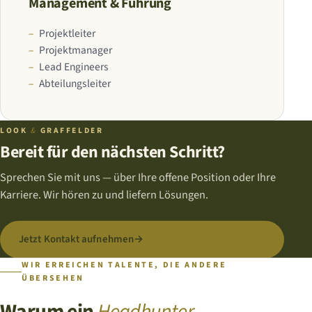
Management & Führung
Projektleiter
Projektmanager
Lead Engineers
Abteilungsleiter
LOOK
&
GRAFFELDER
Bereit für den nächsten Schritt?
Sprechen Sie mit uns — über Ihre offene Position oder Ihre
Karriere. Wir hören zu und liefern Lösungen.
Jetzt Kontakt aufnehmen
→
WIR ERREICHEN TALENTE, DIE ANDERE
ÜBERSEHEN