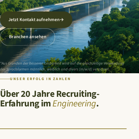
Jetzt Kontakt aufnehmen
→
Branchen ansehen
*Aus Gründen der besseren Lesbarkeit wird auf die gleichzeitige Verwendung
der Sprachformen männlich, weiblich und divers (m/w/d) verzichtet.
UNSER ERFOLG IN ZAHLEN
Über 20 Jahre Recruiting-
Erfahrung im
Engineering
.