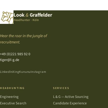
Look
&
Graffelder
Headhunter · Köln
Hear the roar in the jungle of
recruitment.
+49 (0)221 985 92 0
tiger@l-g.de
LinkedIn
Xing
Kununu
Instagram
HEADHUNTING
SERVICES
Engineering
L & G — Active Sourcing
Executive Search
Candidate Experience