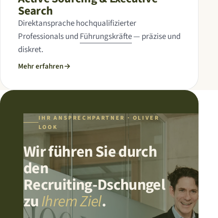
Search
Direktansprache hochqualifizierter
Professionals und
Führungskräfte
— präzise und
diskret.
Mehr erfahren
→
IHR ANSPRECHPARTNER · OLIVER
LOOK
Wir führen Sie durch
den
Recruiting-Dschungel
zu
Ihrem Ziel
.