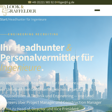
☎
+49 (0)221 985 92 0
✉
tiger@l-g.de
Start
/
Headhunter für Ingenieure
ENGINEERING RECRUITING
Ihr Headhunter
&
Personalvermittler für
Ingenieure
.
Als spezialisierter Headhunter für Ingenieure unterstützen
wir Unternehmen bei der erfolgreichen Besetzung von
Schlüsselrollen in Technik und Engineering — von Lead
Engineers über Project Manager und Construction Manager
bis hin zu Head of, Director und Vice President.